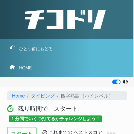
ひとつ前にもどる
HOME
Home
タイピング
四字熟語（ハイレベル）
残り時間で スタート
１分間でいくつ打てるかチャレンジしよう！
---
これまでの ベストスコア
スタート