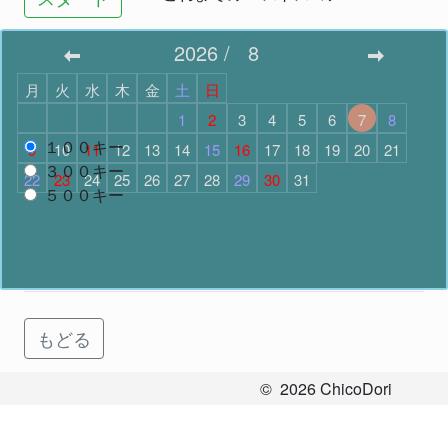
2026
/
8
打つキー数を決めてタイムアタックしよう！
月
火
水
木
金
土
日
入力キー数
1
2
3
4
5
6
7
8
１００キー
9
10
11
12
13
14
15
16
17
18
19
20
21
３００キー
22
23
24
25
26
27
28
29
30
31
５００キー
---
これまでの ベストタイム
スタート
もどる
©
2026
ChicoDori
All Rights Reserved.
お問い合わせ
Ver.2.3.7
.
57