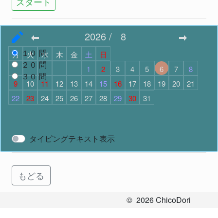
スタート
2026
/
8
問題数
で スタート
１０
問
月
火
水
木
金
土
日
２０
問
1
2
3
4
5
6
7
8
３０
問
9
10
11
12
13
14
15
16
17
18
19
20
21
22
23
24
25
26
27
28
29
30
31
スタート
タイピングテキスト表示
もどる
©
2026
ChicoDori
All Rights Reserved.