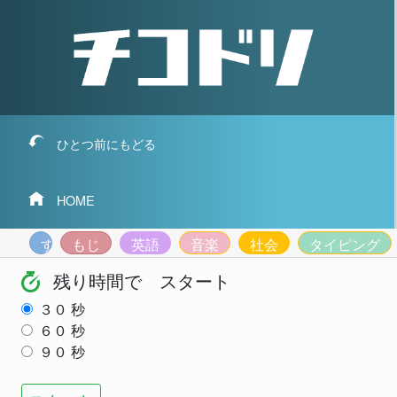
ひとつ前にもどる
HOME
すうじ
もじ
英語
音楽
社会
タイピング
残り時間で スタート
３０
秒
６０
秒
９０
秒