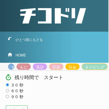
ひとつ前にもどる
HOME
すうじ
もじ
英語
音楽
社会
タイピング
残り時間で スタート
３０
秒
６０
秒
９０
秒