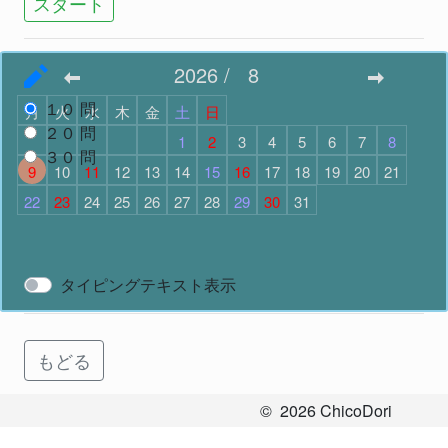
スタート
2026
/
8
問題数
で スタート
１０
問
月
火
水
木
金
土
日
２０
問
1
2
3
4
5
6
7
8
３０
問
9
10
11
12
13
14
15
16
17
18
19
20
21
22
23
24
25
26
27
28
29
30
31
スタート
タイピングテキスト表示
もどる
©
2026
ChicoDori
All Rights Reserved.