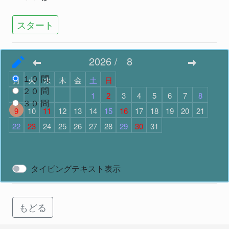
スタート
2026
/
8
問題数
で スタート
１０
問
月
火
水
木
金
土
日
２０
問
1
2
3
4
5
6
7
8
３０
問
9
10
11
12
13
14
15
16
17
18
19
20
21
22
23
24
25
26
27
28
29
30
31
スタート
タイピングテキスト表示
もどる