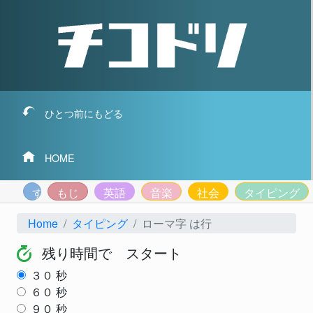
ひとつ前にもどる
HOME
すうじ
もじ
英語
音楽
社会
タイピング
Home
タイピング
ローマ字 は行
残り時間で スタート
３０
秒
６０
秒
９０
秒