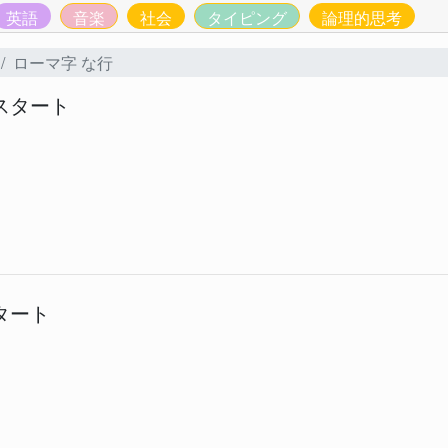
英語
音楽
社会
タイピング
論理的思考
ローマ字 な行
スタート
タート