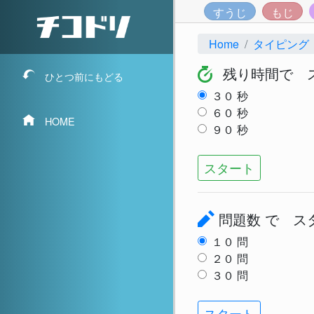
すうじ
もじ
Home
タイピング
残り時間で 
ひとつ前にもどる
３０
秒
６０
秒
HOME
９０
秒
スタート
問題数
で ス
１０
問
２０
問
３０
問
スタート