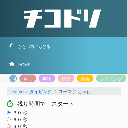
ひとつ前にもどる
HOME
すうじ
もじ
英語
音楽
社会
タイピング
Home
タイピング
ローマ字 ちゃ行
残り時間で スタート
３０
秒
６０
秒
９０
秒