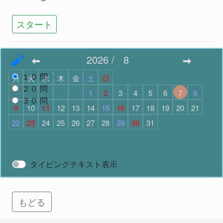
スタート
2026
/
8
問題数
で スタート
１０
問
月
火
水
木
金
土
日
２０
問
1
2
3
4
5
6
7
8
３０
問
9
10
11
12
13
14
15
16
17
18
19
20
21
22
23
24
25
26
27
28
29
30
31
スタート
タイピングテキスト表示
もどる