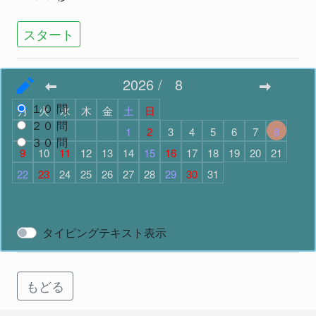
スタート
2026
/
8
問題数
で スタート
１０
問
月
火
水
木
金
土
日
２０
問
1
2
3
4
5
6
7
8
３０
問
9
10
11
12
13
14
15
16
17
18
19
20
21
22
23
24
25
26
27
28
29
30
31
スタート
タイピングテキスト表示
もどる