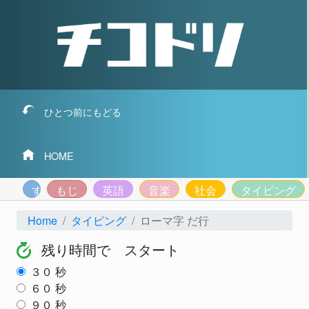
ひとつ前にもどる
HOME
すうじ
もじ
英語
音楽
社会
タイピング
Home
タイピング
ローマ字 だ行
残り時間で スタート
３０
秒
６０
秒
９０
秒