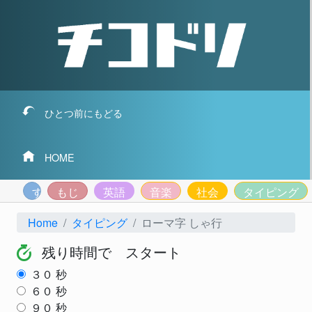
ひとつ前にもどる
HOME
すうじ
もじ
英語
音楽
社会
タイピング
Home
タイピング
ローマ字 しゃ行
残り時間で スタート
３０
秒
６０
秒
９０
秒