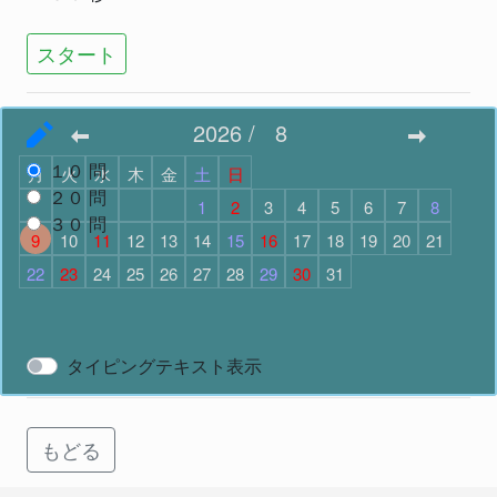
スタート
2026
/
8
問題数
で スタート
１０
問
月
火
水
木
金
土
日
２０
問
1
2
3
4
5
6
7
8
３０
問
9
10
11
12
13
14
15
16
17
18
19
20
21
22
23
24
25
26
27
28
29
30
31
スタート
タイピングテキスト表示
もどる