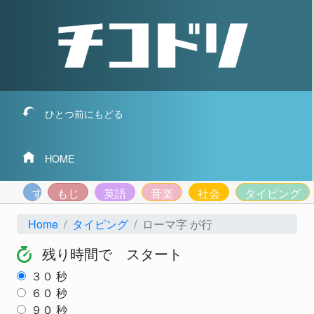
ひとつ前にもどる
HOME
すうじ
もじ
英語
音楽
社会
タイピング
Home
タイピング
ローマ字 が行
残り時間で スタート
３０
秒
６０
秒
９０
秒