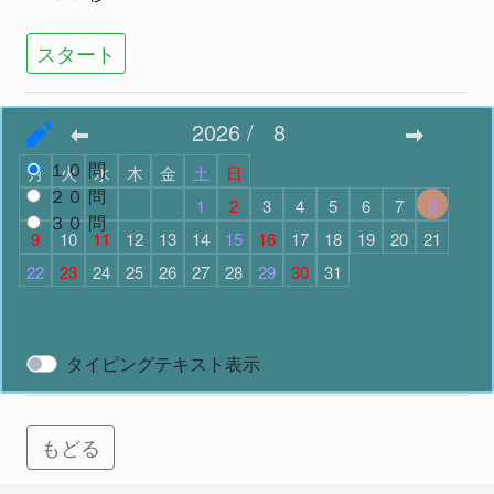
スタート
2026
/
8
問題数
で スタート
１０
問
月
火
水
木
金
土
日
２０
問
1
2
3
4
5
6
7
8
３０
問
9
10
11
12
13
14
15
16
17
18
19
20
21
22
23
24
25
26
27
28
29
30
31
スタート
タイピングテキスト表示
もどる