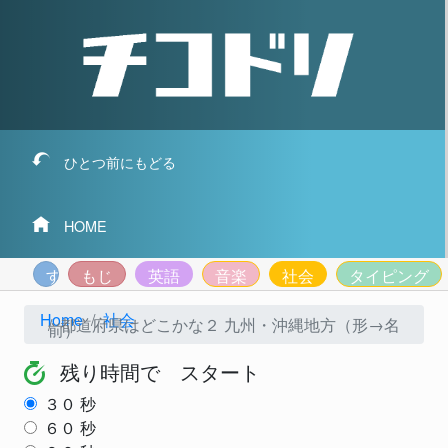
ひとつ前にもどる
HOME
すうじ
もじ
英語
音楽
社会
タイピング
Home
社会
都道府県はどこかな２ 九州・沖縄地方（形→名
前）
残り時間で スタート
３０
秒
６０
秒