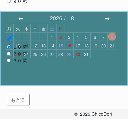
９０
秒
スタート
2026
/
8
月
火
水
木
金
土
日
問題数
で スタート
1
2
3
4
5
6
7
8
9
10
11
12
13
14
15
16
17
18
19
20
21
１０
問
２０
問
22
23
24
25
26
27
28
29
30
31
３０
問
スタート
もどる
©
2026
ChicoDori
All Rights Reserved.
お問い合わせ
Ver.2.3.7
.
57