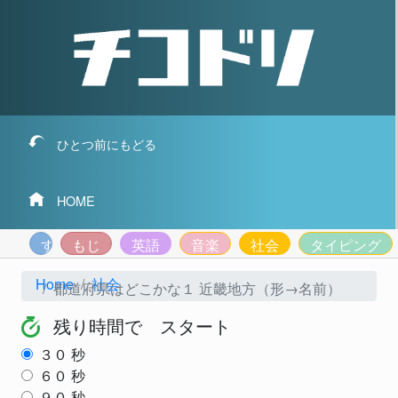
ひとつ前にもどる
HOME
すうじ
もじ
英語
音楽
社会
タイピング
Home
社会
都道府県はどこかな１ 近畿地方（形→名前）
残り時間で スタート
３０
秒
６０
秒
９０
秒