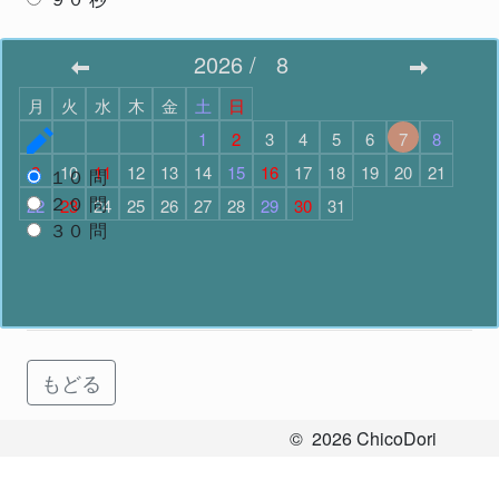
スタート
2026
/
8
月
火
水
木
金
土
日
問題数
で スタート
1
2
3
4
5
6
7
8
9
10
11
12
13
14
15
16
17
18
19
20
21
１０
問
２０
問
22
23
24
25
26
27
28
29
30
31
３０
問
スタート
もどる
©
2026
ChicoDori
All Rights Reserved.
お問い合わせ
Ver.2.3.7
.
58