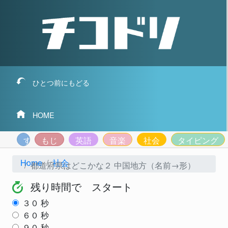
ひとつ前にもどる
HOME
すうじ
もじ
英語
音楽
社会
タイピング
Home
社会
都道府県はどこかな２ 中国地方（名前→形）
残り時間で スタート
３０
秒
６０
秒
９０
秒