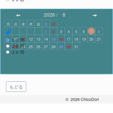
スタート
2026
/
8
月
火
水
木
金
土
日
問題数
で スタート
1
2
3
4
5
6
7
8
9
10
11
12
13
14
15
16
17
18
19
20
21
１０
問
２０
問
22
23
24
25
26
27
28
29
30
31
３０
問
スタート
もどる
©
2026
ChicoDori
All Rights Reserved.
お問い合わせ
Ver.2.3.7
.
57