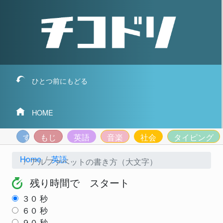
ひとつ前にもどる
HOME
すうじ
もじ
英語
音楽
社会
タイピング
Home
英語
アルファベットの書き方（大文字）
残り時間で スタート
３０
秒
６０
秒
９０
秒