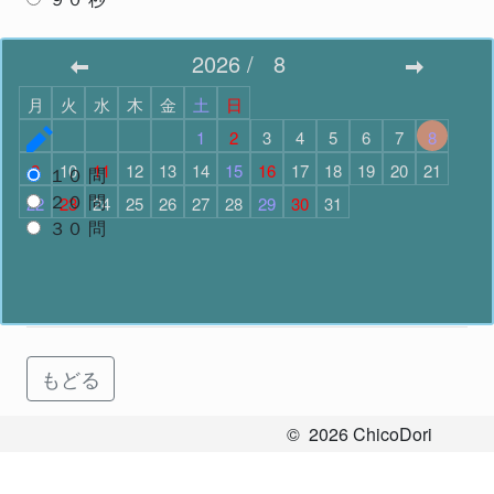
スタート
2026
/
8
月
火
水
木
金
土
日
問題数
で スタート
1
2
3
4
5
6
7
8
9
10
11
12
13
14
15
16
17
18
19
20
21
１０
問
２０
問
22
23
24
25
26
27
28
29
30
31
３０
問
スタート
もどる
©
2026
ChicoDori
All Rights Reserved.
お問い合わせ
Ver.2.3.7
.
58