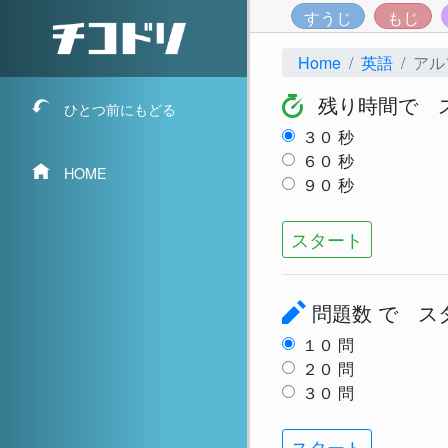
すうじ
もじ
Home
英語
アル
残り時間で 
ひとつ前にもどる
３０
秒
６０
秒
HOME
９０
秒
スタート
問題数
で ス
１０
問
２０
問
３０
問
スタート