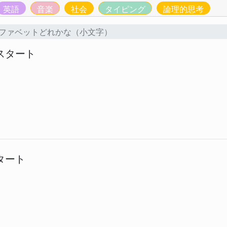
英語
音楽
社会
タイピング
論理的思考
ファベットどれかな（小文字）
スタート
タート