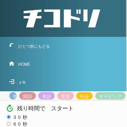
ひとつ前にもどる
HOME
４年
算数
国語
英語
音楽
社会
タイピング
残り時間で スタート
３０
秒
６０
秒