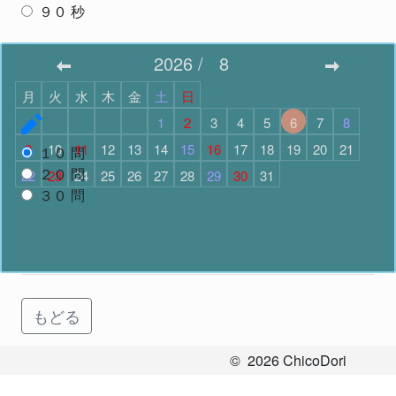
９０
秒
スタート
2026
/
8
月
火
水
木
金
土
日
問題数
で スタート
1
2
3
4
5
6
7
8
9
10
11
12
13
14
15
16
17
18
19
20
21
１０
問
２０
問
22
23
24
25
26
27
28
29
30
31
３０
問
スタート
もどる
©
2026
ChicoDori
All Rights Reserved.