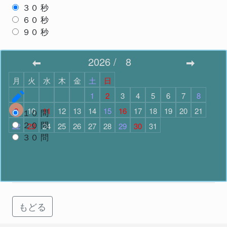
３０
秒
６０
秒
９０
秒
スタート
2026
/
8
月
火
水
木
金
土
日
問題数
で スタート
1
2
3
4
5
6
7
8
9
10
11
12
13
14
15
16
17
18
19
20
21
１０
問
２０
問
22
23
24
25
26
27
28
29
30
31
３０
問
スタート
もどる