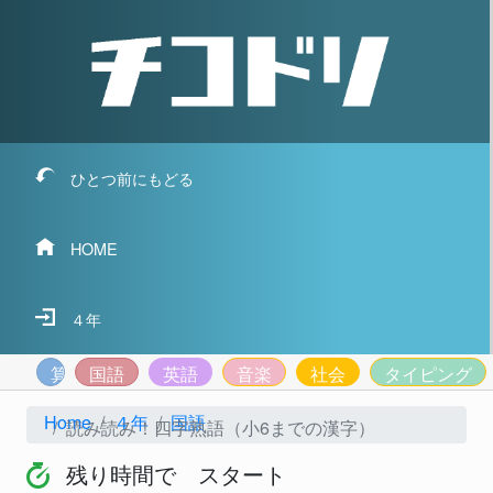
ひとつ前にもどる
HOME
４年
算数
国語
英語
音楽
社会
タイピング
Home
４年
国語
読み読み！四字熟語（小6までの漢字）
残り時間で スタート