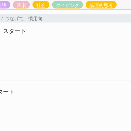
英語
音楽
社会
タイピング
論理的思考
つなげて！慣用句
 スタート
タート