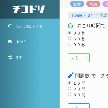
算数
国語
Home
３年
国語
のこり時間で
ひとつ前にもどる
３０
秒
６０
秒
HOME
９０
秒
スタート
３年
問題数
で ス
１０
問
２０
問
３０
問
スタート