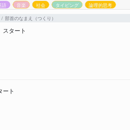
英語
音楽
社会
タイピング
論理的思考
部首のなまえ（つくり）
 スタート
タート