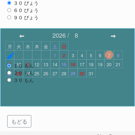
３０
びょう
６０
びょう
９０
びょう
スタート
2026
/
8
月
火
水
木
金
土
日
もんだいすう
で スタート
1
2
3
4
5
6
7
8
9
10
11
12
13
14
15
16
17
18
19
20
21
１０
もん
２０
もん
22
23
24
25
26
27
28
29
30
31
３０
もん
スタート
もどる