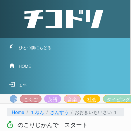
ひとつ前にもどる
HOME
１年
さんすう
こくご
英語
音楽
社会
タイピング
Home
１ねん
さんすう
おおきいちいさい １
のこりじかんで スタート