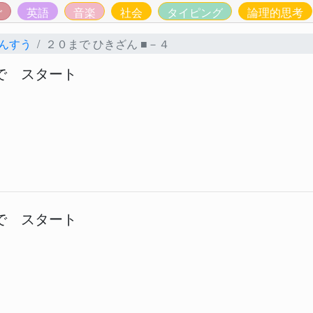
ご
英語
音楽
社会
タイピング
論理的思考
んすう
２０まで ひきざん ■－４
で スタート
で スタート