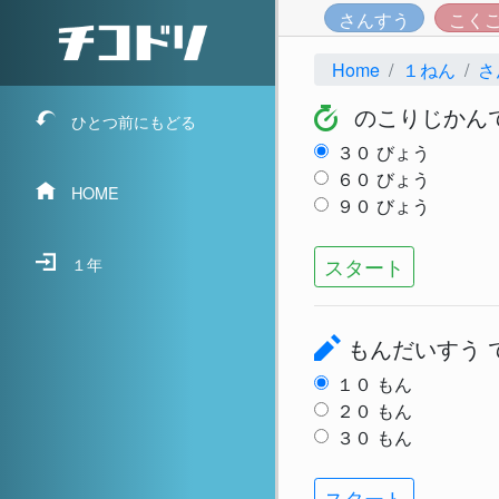
さんすう
こく
Home
１ねん
さ
のこりじかん
ひとつ前にもどる
３０
びょう
６０
びょう
HOME
９０
びょう
スタート
１年
もんだいすう
１０
もん
２０
もん
３０
もん
スタート