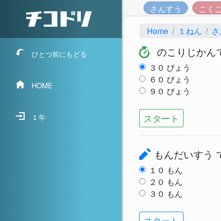
さんすう
こく
Home
１ねん
さ
のこりじかん
ひとつ前にもどる
３０
びょう
６０
びょう
HOME
９０
びょう
スタート
１年
もんだいすう
１０
もん
２０
もん
３０
もん
スタート