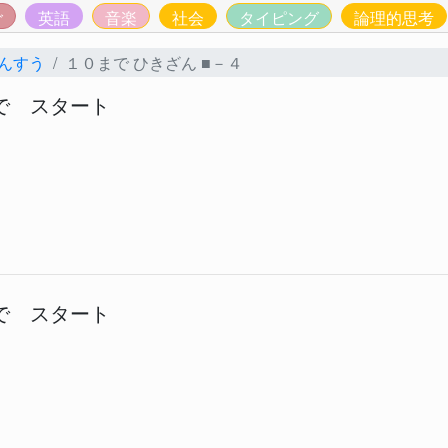
ご
英語
音楽
社会
タイピング
論理的思考
んすう
１０まで ひきざん ■－４
で スタート
で スタート