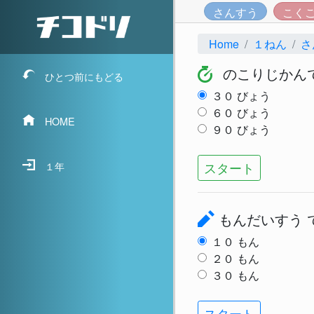
さんすう
こく
Home
１ねん
さ
のこりじかん
ひとつ前にもどる
３０
びょう
６０
びょう
HOME
９０
びょう
スタート
１年
もんだいすう
１０
もん
２０
もん
３０
もん
スタート