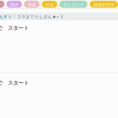
ご
英語
音楽
社会
タイピング
論理的思考
んすう
２０まで たしざん ■＋５
で スタート
で スタート