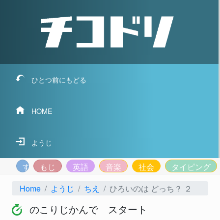
ひとつ前にもどる
HOME
ようじ
すうじ
もじ
英語
音楽
社会
タイピング
Home
ようじ
ちえ
ひろいのは どっち？ ２
のこりじかんで スタート