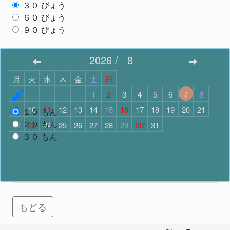
３０
びょう
６０
びょう
９０
びょう
スタート
2026
/
8
月
火
水
木
金
土
日
もんだいすう
で スタート
1
2
3
4
5
6
7
8
9
10
11
12
13
14
15
16
17
18
19
20
21
１０
もん
２０
もん
22
23
24
25
26
27
28
29
30
31
３０
もん
スタート
もどる