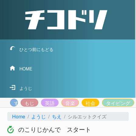
ひとつ前にもどる
HOME
ようじ
すうじ
もじ
英語
音楽
社会
タイピング
Home
ようじ
ちえ
シルエットクイズ
のこりじかんで スタート