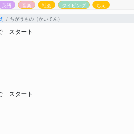
英語
音楽
社会
タイピング
ちえ
え
ちがうもの（かいてん）
で スタート
で スタート