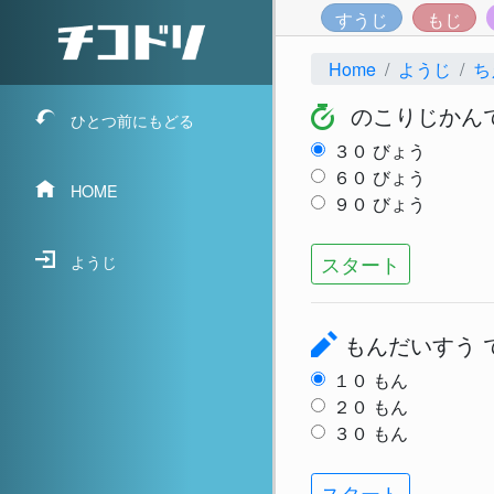
すうじ
もじ
Home
ようじ
ち
のこりじかん
ひとつ前にもどる
３０
びょう
６０
びょう
HOME
９０
びょう
スタート
ようじ
もんだいすう
１０
もん
２０
もん
３０
もん
スタート