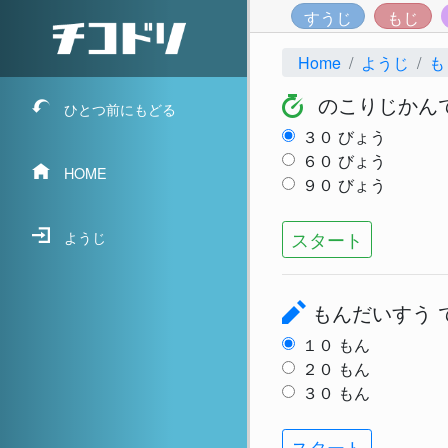
すうじ
もじ
Home
ようじ
も
のこりじかん
ひとつ前にもどる
３０
びょう
６０
びょう
HOME
９０
びょう
スタート
ようじ
もんだいすう
１０
もん
２０
もん
３０
もん
スタート