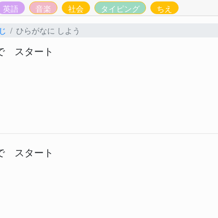
英語
音楽
社会
タイピング
ちえ
じ
ひらがなに しよう
で スタート
で スタート